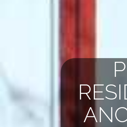
P
RESI
ANC